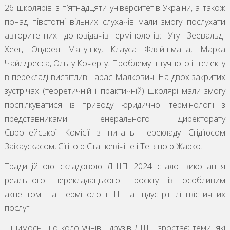
26 школярів із пʼятнадцяти університетів України, а також
понад півстотні вільних слухачів мали змогу послухати
авторитетних доповідачів-термінологів: Уту Зеевальд-
Хеег, Ондрея Матушку, Клауса Фляйшмана, Марка
Чайлдресса, Ольгу Кочергу. Проблему штучного інтелекту
в перекладі висвітлив Тарас Малкович. На двох закритих
зустрічах (теоретичній і практичній) школярі мали змогу
поспілкуватися із приводу юридичної термінології з
представниками Генерального Директорату
Європейської Комісії з питань перекладу Єгідіюсом
Заікаускасом, Сігітою Станкевічіне і Тетяною Жарко.
Традиційною складовою ЛШП 2024 стало виконання
реального перекладацького проєкту із особливим
акцентом на термінології IT та індустрії лінгвістичних
послуг.
Тішимось, що коло учнів і друзів ЛШП зростає; теми, які