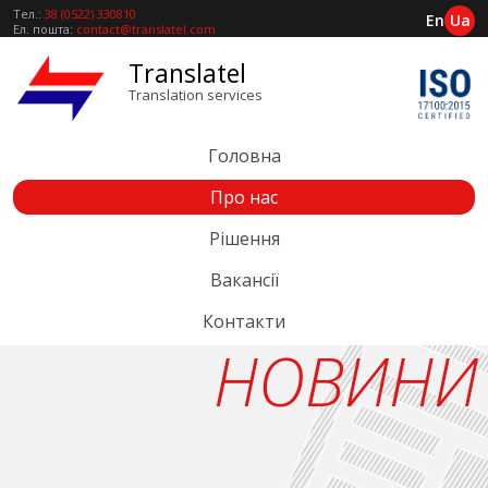
Тел.:
38 (0522) 330810
En
Ua
Ел. пошта:
contact@translatel.com
Translatel
Translation services
Головна
Про нас
Рішення
Вакансії
Контакти
НОВИНИ