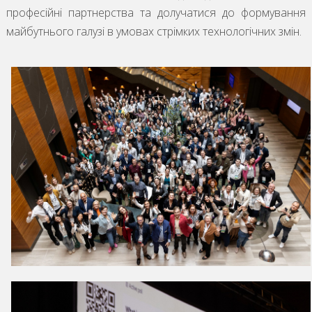
професійні партнерства та долучатися до формування
майбутнього галузі в умовах стрімких технологічних змін.