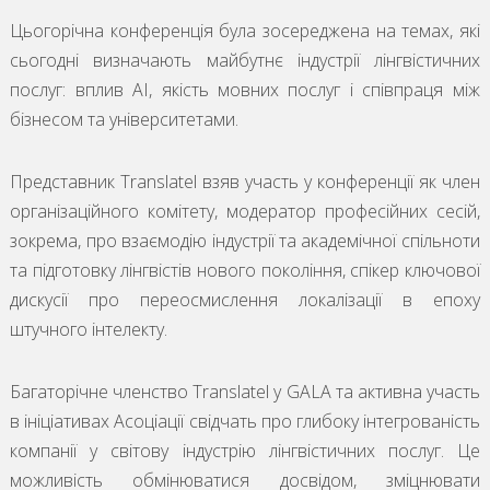
Цьогорічна конференція була зосереджена на темах, які
сьогодні визначають майбутнє індустрії лінгвістичних
послуг: вплив AI, якість мовних послуг і співпраця між
бізнесом та університетами.
Представник Translatel взяв участь у конференції як член
організаційного комітету, модератор професійних сесій,
зокрема, про взаємодію індустрії та академічної спільноти
та підготовку лінгвістів нового покоління, спікер ключової
дискусії про переосмислення локалізації в епоху
штучного інтелекту.
Багаторічне членство Translatel у GALA та активна участь
в ініціативах Асоціації свідчать про глибоку інтегрованість
компанії у світову індустрію лінгвістичних послуг. Це
можливість обмінюватися досвідом, зміцнювати