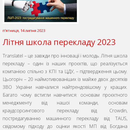
пʼятниця, 14 липня 2023
Літня школа перекладу 2023
Translatel – це завжди про інновації і молодь. Літня школа
перекладу – один із наших проєктів, що реалізується
компанією спільно з КПІ та ЦДУ, – підтвердження цьому.
Цьогоріч – 20 наймотивованіших із майже двох десятків
ЗВО України навчалися найтрендовішому у кращих.
Багато чому встигли навчитися: основам проєктного
менеджменту від нашої команди, основам
краудсорсингового перекладу від Crowdin,
постредагуванню машинного перекладу від TAUS,
свідомому підходу до оцінки якості МП від Богдана