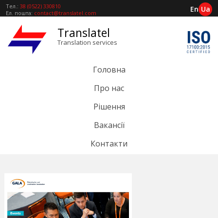
Тел.:
38 (0522) 330810
En
Ua
Ел. пошта:
contact@translatel.com
Translatel
Translation services
Головна
Про нас
Рішення
Вакансії
Контакти