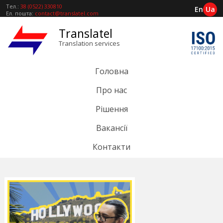
Тел.:
38 (0522) 330810
En
Ua
Ел. пошта:
contact@translatel.com
Translatel
Translation services
Головна
Про нас
Рішення
Вакансії
Контакти