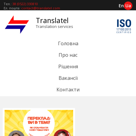
Тел.:
38 (0522) 330810
En
Ua
Ел. пошта:
contact@translatel.com
Translatel
Translation services
Головна
Про нас
Рішення
Вакансії
Контакти