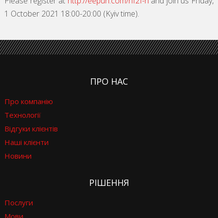
Please register at
http://eepurl.com/hI2f-n
and join us Friday,
1 October 2021 18:00-20:00 (Kyiv time).
ПРО НАС
Про компанію
Технології
Відгуки клієнтів
Наші клієнти
Новини
РІШЕННЯ
Послуги
Мови