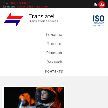
Тел.:
38 (0522) 330810
En
Ua
Ел. пошта:
contact@translatel.com
Translatel
Translation services
Головна
Про нас
Рішення
Вакансії
Контакти